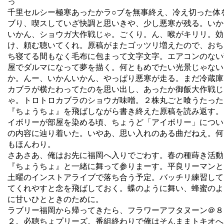
っ
千里セルシー極寒あったかラ○ブを無事終え、冷え切った体
ブり、喫スしていざ快調と思いきや、少し悪寒が残る。いか
いかん、ショウガ大作戦じゃ。ごくり。ん、喉がキリリ。効
け、頼む聴いてくれ。原稿がまたゴッツリ増えたので、おち
ち寝てる間もなく毛布に包まって文字文字。エアコンのない
屋でダルマになって夢を描く。何ともめでたい光景じゃない
か。んー、いかんいかん、やっぱり悪寒が走る。まだ冷蔵庫
カブラが横たわってたのを思い出し、あったか御飯大作戦じ
ゃ。トロトロカブラのショウガ味噌。２株丸ごと喰うたった
『ちょうちょ』を飛ばしながら書き終えた原稿を読み返す。
イボリーが部屋を染める頃、ちょうど「アイボリー」につい
の内容に辿り着いた。いやあ、思い入れのある曲だねえ。何
もほんわり。
さあさあ、俺はお先に福岡へ入りでごわす。春の種蒔き活動
『ちょうちょ』と一緒に舞って参りまーす。平良リーマンと
土曜のインストアライブで落ち合う予定。バッチリ練習して
てくれやすと念を飛ばしておく。蝶のように舞い、蜂蜜のよ
に甘いひとときのために。
ラブリー福岡から帰ってきたら、フラワーアフタヌーン＠８
２。必聴ちょプリーズ。番組終わりで俺はそんままトキオへ