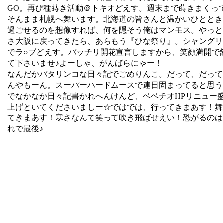
GO。再び種蒔き活動＠トキオどえす。週末まで蒔きまくっ
そんまま札幌へ舞います。北海道の皆さんと温かいひととき
過ごせるのを想像すれば、何を隠そう俺はマンモス。やっと
さ大阪に戻ってきたら、あらもう『ひな祭り』。シャングリ
でラ○ブどえす。バッチリ開花宣言しますから、笑顔満開で
て下さいませ♪よーしゃ、がんばらにゃー！
なんだかバタリンコな日々記でごめりんこ。だって、だって
んやもーん。スーパーハードムースで連日固まってると思う
でなかなか日々記書かれへんけんど、ベベチオHPリニュー
上げといてくださいましー☆ではでは、行ってきまあす！舞
てきまあす！寒さなんて笑って吹き飛ばせえい！恐がるのは
れで最後♪